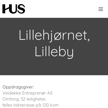
Lillehjørnet,
Lilleby
Oppdragsgiver:
Veidekke Entreprenør AS
Omfang: 32 leiligheter,
felles takterasse på 120 kvm