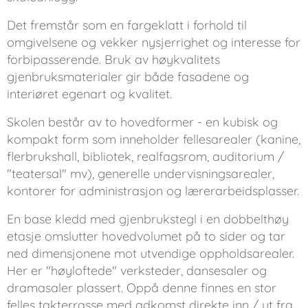
Det fremstår som en fargeklatt i forhold til
omgivelsene og vekker nysjerrighet og interesse for
forbipasserende. Bruk av høykvalitets
gjenbruksmaterialer gir både fasadene og
interiøret egenart og kvalitet.
Skolen består av to hovedformer - en kubisk og
kompakt form som inneholder fellesarealer (kanine,
flerbrukshall, bibliotek, realfagsrom, auditorium /
"teatersal" mv), generelle undervisningsarealer,
kontorer for administrasjon og lærerarbeidsplasser.
En base kledd med gjenbrukstegl i en dobbelthøy
etasje omslutter hovedvolumet på to sider og tar
ned dimensjonene mot utvendige oppholdsarealer.
Her er "høyloftede" verksteder, dansesaler og
dramasaler plassert. Oppå denne finnes en stor
felles takterrasse med adkomst direkte inn / ut fra