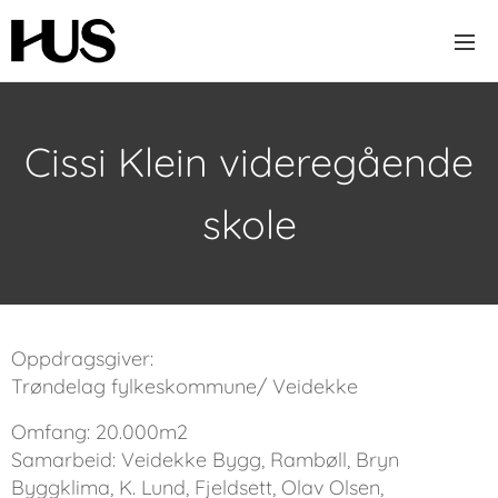
Cissi Klein videregående
skole
Oppdragsgiver:
Trøndelag fylkeskommune/ Veidekke
Omfang: 20.000m2
Samarbeid: Veidekke Bygg, Rambøll, Bryn
Byggklima, K. Lund, Fjeldsett, Olav Olsen,