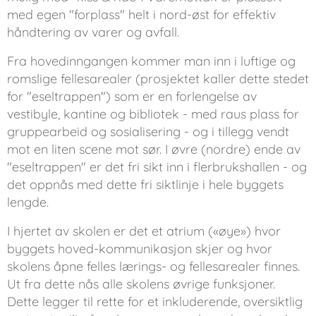
med egen "forplass" helt i nord-øst for effektiv
håndtering av varer og avfall.
Fra hovedinngangen kommer man inn i luftige og
romslige fellesarealer (prosjektet kaller dette stedet
for "eseltrappen") som er en forlengelse av
vestibyle, kantine og bibliotek - med raus plass for
gruppearbeid og sosialisering - og i tillegg vendt
mot en liten scene mot sør. I øvre (nordre) ende av
"eseltrappen" er det fri sikt inn i flerbrukshallen - og
det oppnås med dette fri siktlinje i hele byggets
lengde.
I hjertet av skolen er det et atrium («øye») hvor
byggets hoved-kommunikasjon skjer og hvor
skolens åpne felles lærings- og fellesarealer finnes.
Ut fra dette nås alle skolens øvrige funksjoner.
Dette legger til rette for et inkluderende, oversiktlig