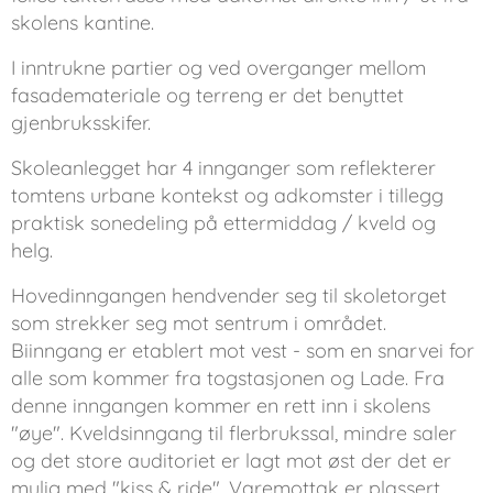
skolens kantine.
I inntrukne partier og ved overganger mellom
fasademateriale og terreng er det benyttet
gjenbruksskifer.
Skoleanlegget har 4 innganger som reflekterer
tomtens urbane kontekst og adkomster i tillegg
praktisk sonedeling på ettermiddag / kveld og
helg.
Hovedinngangen hendvender seg til skoletorget
som strekker seg mot sentrum i området.
Biinngang er etablert mot vest - som en snarvei for
alle som kommer fra togstasjonen og Lade. Fra
denne inngangen kommer en rett inn i skolens
"øye". Kveldsinngang til flerbrukssal, mindre saler
og det store auditoriet er lagt mot øst der det er
mulig med "kiss & ride". Varemottak er plassert