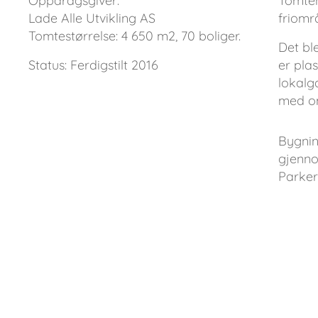
Oppdragsgiver:
Tomten
Lade Alle Utvikling AS
friomr
Tomtestørrelse: 4 650 m2, 70 boliger.
Det bl
Status: Ferdigstilt 2016
er pla
lokalg
med omg
Bygnin
gjenno
Parkeri