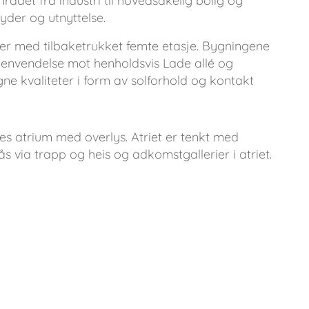
det fra industri til hovedsakelig bolig og
der og utnyttelse.
sjer med tilbaketrukket femte etasje. Bygningene
henvendelse mot henholdsvis Lade allé og
gne kvaliteter i form av solforhold og kontakt
es atrium med overlys. Atriet er tenkt med
s via trapp og heis og adkomstgallerier i atriet.