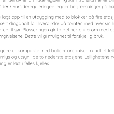
 er del av en områderegulering som transformerer områ
åder. Områdereguleringen legger begrensninger på høy
e lagt opp til en utbygging med to blokker på fire eta
ssert diagonalt for hverandre på tomten med hver sin 
aten til sør. Plasseringen gir to definerte uterom med e
ivelsene. Dette vil gi mulighet til forskjellig bruk.
gene er kompakte med boliger organisert rundt et fell
mlys og utsyn i de to nederste etasjene. Leilighetene nå
ng er løst i felles kjeller.