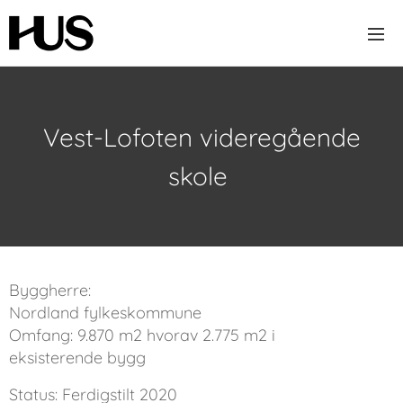
Vest-Lofoten videregående
skole
Byggherre:
Nordland fylkeskommune
Omfang: 9.870 m2 hvorav 2.775 m2 i
eksisterende bygg
Status: Ferdigstilt 2020